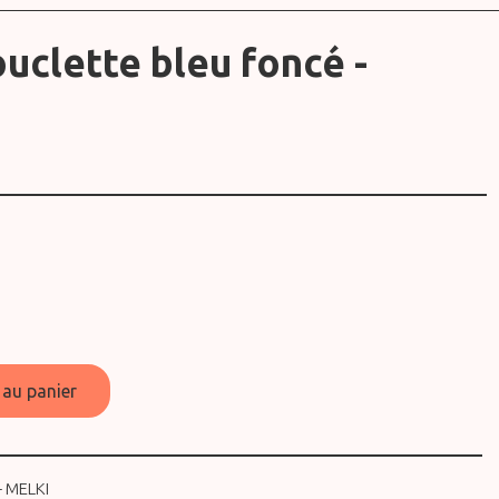
ouclette bleu foncé -
 au panier
- MELKI