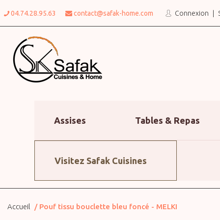
04.74.28.95.63
contact@safak-home.com
Connexion
Assises
Tables & Repas
Visitez Safak Cuisines
Accueil
Pouf tissu bouclette bleu foncé - MELKI